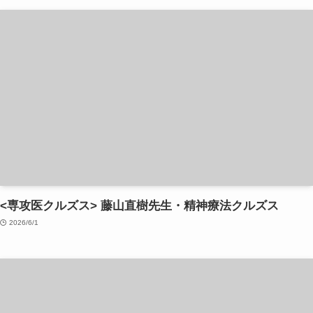
<専攻医クルズス> 藤山直樹先生・精神療法クルズス
2026/6/1