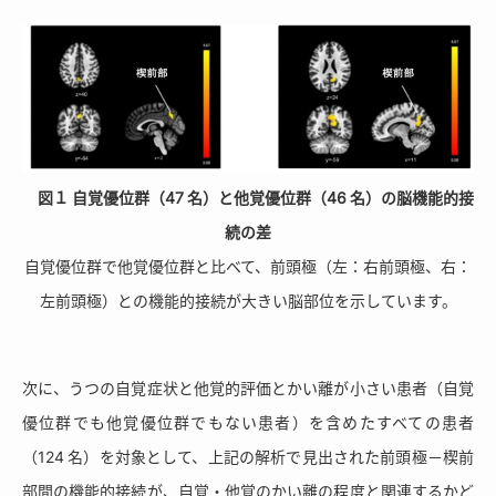
図１ 自覚優位群（47 名）と他覚優位群（46 名）の脳機能的接
続の差
自覚優位群で他覚優位群と比べて、前頭極（左：右前頭極、右：
左前頭極）との機能的接続が大きい脳部位を示しています。
次に、うつの自覚症状と他覚的評価とかい離が小さい患者（自覚
優位群でも他覚優位群でもない患者）を含めたすべての患者
（124 名）を対象として、上記の解析で見出された前頭極－楔前
部間の機能的接続が、自覚・他覚のかい離の程度と関連するかど