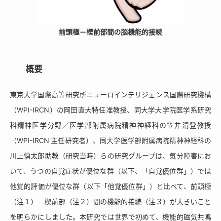
前頭極－楔前部間の脳機能的接続
概要
東京大学国際高等研究所ニューロインテリジェンス国際研究機構
（WPI-IRCN）の岡田直大特任准教授、同大学大学院医学系研究
科精神医学分野／医学部附属病院精神神経科の笠井清登教授
（WPI-IRCN 主任研究者）、同大学医学部附属病院精神神経科の
川上慎太郎助教（研究当時）らの研究グループは、気分障害にお
いて、うつの自覚症状が優位な群（以下、「自覚優位群」）では
他覚的評価が優位な群（以下「他覚優位群」）と比べて、前頭極
（注１）－楔前部（注２）間の機能的接続（注３）が大きいこと
を明らかにしました。本研究では世界で初めて、機能的磁気共鳴