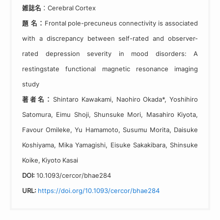
雑誌名
：Cerebral Cortex
題 名：
Frontal pole-precuneus connectivity is associated
with a discrepancy between self-rated and observer-
rated depression severity in mood disorders: A
restingstate functional magnetic resonance imaging
study
著者名：
Shintaro Kawakami, Naohiro Okada*, Yoshihiro
Satomura, Eimu Shoji, Shunsuke Mori, Masahiro Kiyota,
Favour Omileke, Yu Hamamoto, Susumu Morita, Daisuke
Koshiyama, Mika Yamagishi, Eisuke Sakakibara, Shinsuke
Koike, Kiyoto Kasai
DOI:
10.1093/cercor/bhae284
URL:
https://doi.org/10.1093/cercor/bhae284